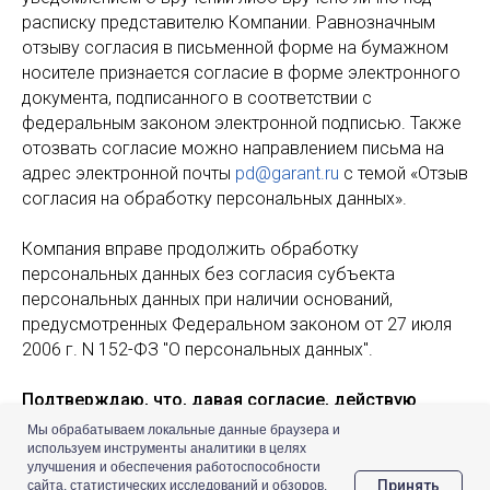
расписку представителю Компании. Равнозначным
отзыву согласия в письменной форме на бумажном
носителе признается согласие в форме электронного
документа, подписанного в соответствии с
федеральным законом электронной подписью. Также
отозвать согласие можно направлением письма на
адрес электронной почты
pd@garant.ru
с темой «Отзыв
согласия на обработку персональных данных».
Компания вправе продолжить обработку
персональных данных без согласия субъекта
персональных данных при наличии оснований,
предусмотренных Федеральном законом от 27 июля
2006 г. N 152-ФЗ "О персональных данных".
Подтверждаю, что, давая согласие, действую
свободно, своей волей и в своем интересе, а также
Мы обрабатываем локальные данные браузера и
свою дееспособность.
используем инструменты аналитики в целях
улучшения и обеспечения работоспособности
Принять
сайта, статистических исследований и обзоров.